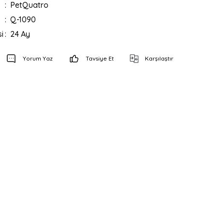
PetQuatro
Q-1090
i
24 Ay
Yorum Yaz
Tavsiye Et
Karşılaştır