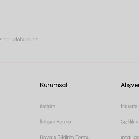
Bu ürüne ilk yorumu siz yapın!
Yorum Yaz
ar olabilirsiniz.
Kurumsal
Alışve
Gönder
İletişim
Mesafel
İletişim Formu
Gizlilik
Havale Bildirim Formu
İptal İa