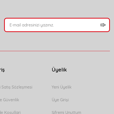
riş
Üyelik
i Satış Sözleşmesi
Yeni Üyelik
 ve Güvenlik
Üye Girişi
de Koşullari
Şifremi Unuttum