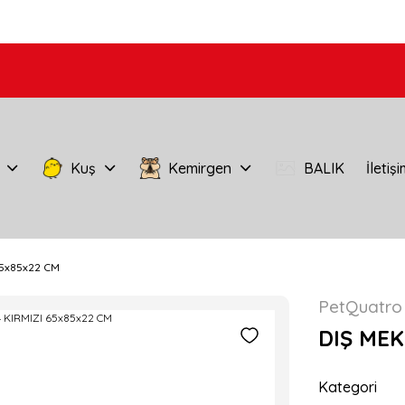
Kuş
Kemirgen
BALIK
İletiş
65x85x22 CM
PetQuatro
DIŞ MEK
Kategori