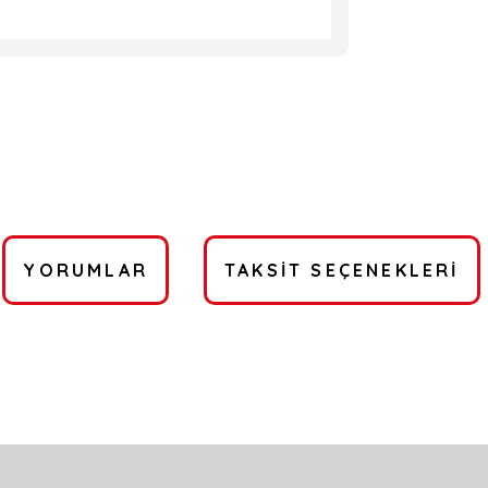
YORUMLAR
TAKSIT SEÇENEKLERI
a yetersiz gördüğünüz noktaları öneri formunu kullanarak tarafımıza ilete