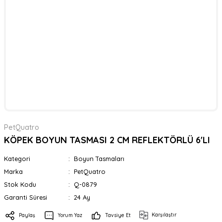
PetQuatro
KÖPEK BOYUN TASMASI 2 CM REFLEKTÖRLÜ 6'LI
Kategori
Boyun Tasmaları
Marka
PetQuatro
Stok Kodu
Q-0879
Garanti Süresi
24 Ay
Karşılaştır
Paylaş
Yorum Yaz
Tavsiye Et