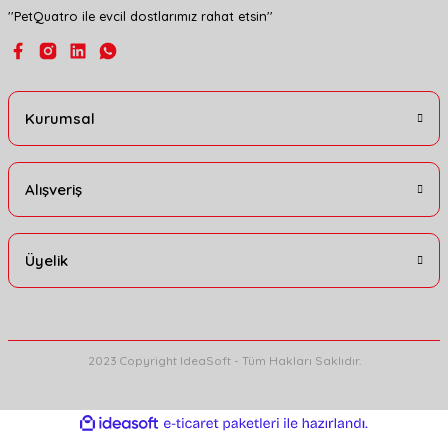
''PetQuatro ile evcil dostlarımız rahat etsin''
Gönder
Kurumsal
Alışveriş
Üyelik
2023 Copyright IdeaSoft - Tüm Hakları Saklıdır.
ideasoft
ile
e-
hazırlandı.
ticaret