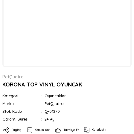
PetQuatro
KORONA TOP VİNYL OYUNCAK
Kategori
Oyuncaklar
Marka
PetQuatro
Stok Kodu
Q-01270
Garanti Süresi
24 Ay
Karşılaştır
Paylaş
Yorum Yaz
Tavsiye Et