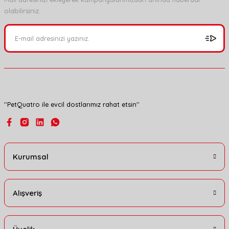
olabilirsiniz.
Ürün resmi kalitesiz, bozuk veya görüntülenemiyor.
Ürün açıklamasında eksik bilgiler bulunuyor.
Ürün bilgilerinde hatalar bulunuyor.
Ürün fiyatı diğer sitelerden daha pahalı.
Bu ürüne benzer farklı alternatifler olmalı.
''PetQuatro ile evcil dostlarımız rahat etsin''
Gönder
Kurumsal
Alışveriş