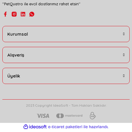
''PetQuatro ile evcil dostlarımız rahat etsin''
Gönder
Kurumsal
Alışveriş
Üyelik
2023 Copyright IdeaSoft - Tüm Hakları Saklıdır.
ideasoft
ile
e-
hazırlandı.
ticaret