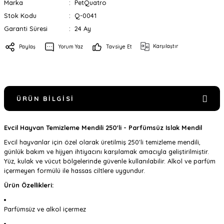
Marka
PetQuatro
Stok Kodu
Q-0041
Garanti Süresi
24 Ay
Karşılaştır
Paylaş
Yorum Yaz
Tavsiye Et
ÜRÜN BILGISI
Evcil Hayvan Temizleme Mendili 250'li - Parfümsüz Islak Mendil
Evcil hayvanlar için özel olarak üretilmiş 250'li temizleme mendili,
günlük bakım ve hijyen ihtiyacını karşılamak amacıyla geliştirilmiştir.
Yüz, kulak ve vücut bölgelerinde güvenle kullanılabilir. Alkol ve parfüm
içermeyen formülü ile hassas ciltlere uygundur.
Ürün Özellikleri:
Parfümsüz ve alkol içermez