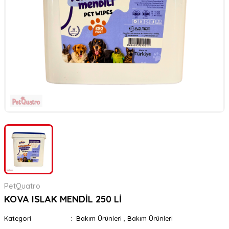
er
rı
rı
meler
ı&Ekipmanlar
rı
ar
ı&Ekipmanlar
r
PetQuatro
KOVA ISLAK MENDİL 250 Lİ
Kategori
Bakım Ürünleri
,
Bakım Ürünleri