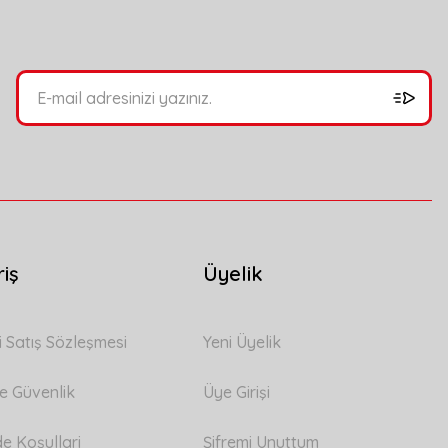
riş
Üyelik
i Satış Sözleşmesi
Yeni Üyelik
 ve Güvenlik
Üye Girişi
de Koşullari
Şifremi Unuttum