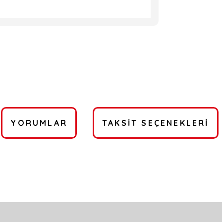
YORUMLAR
TAKSIT SEÇENEKLERI
a yetersiz gördüğünüz noktaları öneri formunu kullanarak tarafımıza ilete