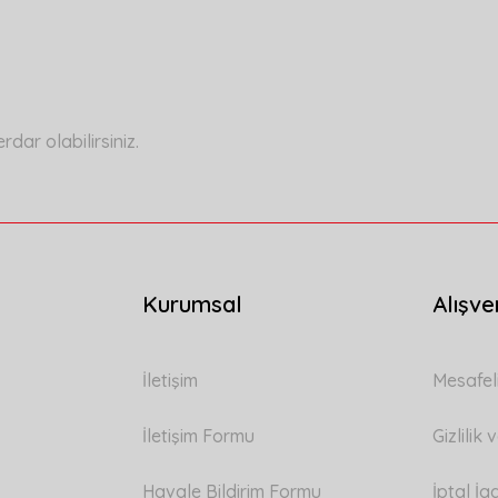
Bu ürüne ilk yorumu siz yapın!
Yorum Yaz
ar olabilirsiniz.
Kurumsal
Alışve
Gönder
İletişim
Mesafel
İletişim Formu
Gizlilik
Havale Bildirim Formu
İptal İa