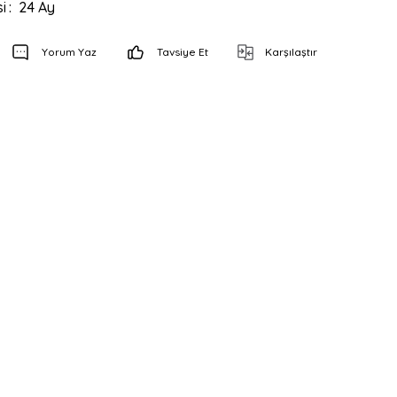
i
24 Ay
Yorum Yaz
Tavsiye Et
Karşılaştır