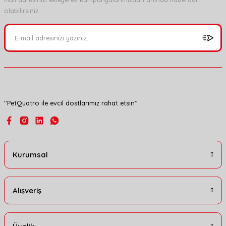
olabilirsiniz.
Ürün resmi kalitesiz, bozuk veya görüntülenemiyor.
Ürün açıklamasında eksik bilgiler bulunuyor.
Ürün bilgilerinde hatalar bulunuyor.
Ürün fiyatı diğer sitelerden daha pahalı.
Bu ürüne benzer farklı alternatifler olmalı.
''PetQuatro ile evcil dostlarımız rahat etsin''
Gönder
Kurumsal
Alışveriş