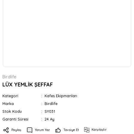
Birdlife
LÜX YEMLİK ŞEFFAF
Kategori
Kafes Ekipmanları
Marka
Birdlife
Stok Kodu
SY031
Garanti Süresi
24 Ay
Karşılaştır
Paylaş
Yorum Yaz
Tavsiye Et