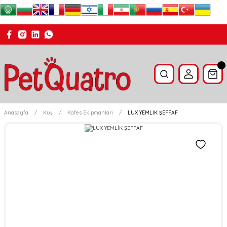
Anasayfa
Kuş
Kafes Ekipmanları
LÜX YEMLİK ŞEFFAF