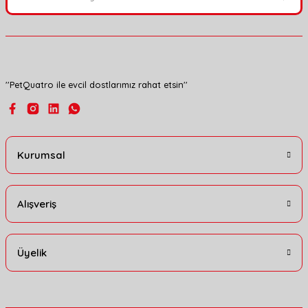
Ürün bilgilerinde hatalar bulunuyor.
Ürün fiyatı diğer sitelerden daha pahalı.
Bu ürüne benzer farklı alternatifler olmalı.
''PetQuatro ile evcil dostlarımız rahat etsin''
Gönder
Kurumsal
Alışveriş
Üyelik