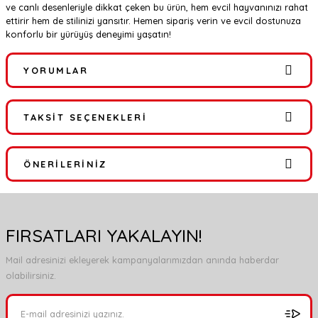
ve canlı desenleriyle dikkat çeken bu ürün, hem evcil hayvanınızı rahat
ettirir hem de stilinizi yansıtır. Hemen sipariş verin ve evcil dostunuza
konforlu bir yürüyüş deneyimi yaşatın!
YORUMLAR
TAKSIT SEÇENEKLERI
Bu ürüne ilk yorumu siz yapın!
ÖNERILERINIZ
Yorum Yaz
Bu ürünün fiyat bilgisi, resim, ürün açıklamalarında ve diğer
konularda yetersiz gördüğünüz noktaları öneri formunu kullanarak
FIRSATLARI YAKALAYIN!
tarafımıza iletebilirsiniz.
Görüş ve önerileriniz için teşekkür ederiz.
Mail adresinizi ekleyerek kampanyalarımızdan anında haberdar
olabilirsiniz.
Ürün resmi kalitesiz, bozuk veya görüntülenemiyor.
Ürün açıklamasında eksik bilgiler bulunuyor.