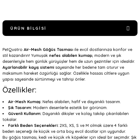
ÜRÜN BILGISI
PetQuatro
Air-Mesh Göğüs Tasması
ile evcil dostlarınıza konfor ve
stil kazandırın! Yumuşak
nefes alabilen kumaşı
, modern ve şık
desenleriyle hem günlük yürüyüşler hem de uzun gezintiler için idealdir.
Ayarlanabilir kayış sistemi
sayesinde her bedene tam oturur ve
maksimum hareket özgürlüğü sağlar. Özellikle hassas ciltlere uygun
yapısı sayesinde sürtünmeyi ve tahrişi önler.
Özellikler:
Air-Mesh Kumaş:
Nefes alabilen, hafif ve dayanıklı tasarım.
Şık Tasarım:
Modern desenlerle estetik bir görünüm.
Güvenli Kullanım:
Dayanıklı dikişler ve kolay takılıp çıkarılabilen
tokalar.
Farklı Beden Seçenekleri:
2XS, XS, S ve M olmak üzere 4 farklı
beden seçeneği ile küçük ve orta boy evcil dostlar için uygundur.
Bu göğüs tasması, kedi ve küçük ırk köpekler için ideal bir seçimdir. Şık