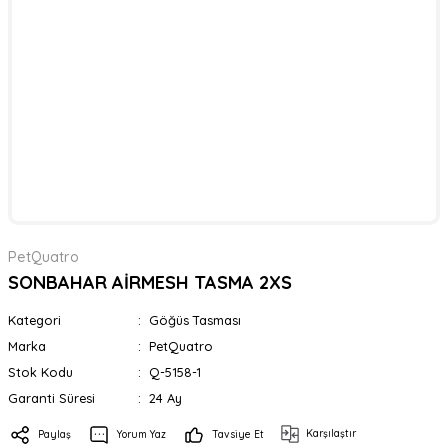
PetQuatro
SONBAHAR AİRMESH TASMA 2XS
Kategori
Göğüs Tasması
Marka
PetQuatro
Stok Kodu
Q-5158-1
Garanti Süresi
24 Ay
Karşılaştır
Paylaş
Yorum Yaz
Tavsiye Et