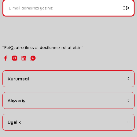
Ürün açıklamasında eksik bilgiler bulunuyor.
Ürün bilgilerinde hatalar bulunuyor.
Ürün fiyatı diğer sitelerden daha pahalı.
Bu ürüne benzer farklı alternatifler olmalı.
''PetQuatro ile evcil dostlarımız rahat etsin''
Gönder
Kurumsal
Alışveriş
Üyelik