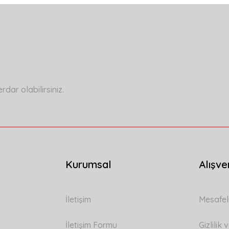
a yetersiz gördüğünüz noktaları öneri formunu kullanarak tarafımıza ilete
Bu ürüne ilk yorumu siz yapın!
Yorum Yaz
ar olabilirsiniz.
Kurumsal
Alışve
Gönder
İletişim
Mesafel
İletişim Formu
Gizlilik