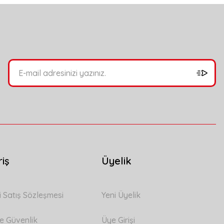
bilirsiniz.
riş
Üyelik
i Satış Sözleşmesi
Yeni Üyelik
 ve Güvenlik
Üye Girişi