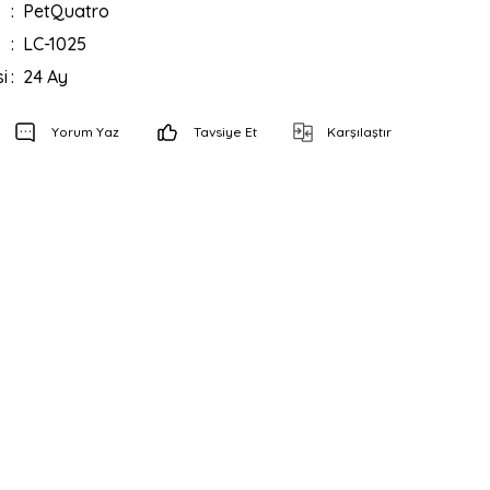
PetQuatro
LC-1025
i
24 Ay
Yorum Yaz
Tavsiye Et
Karşılaştır