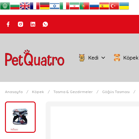
Kedi
Köpek
Anasayfa
Köpek
Tasma & Gezdirmeler
Göğüs Tasması