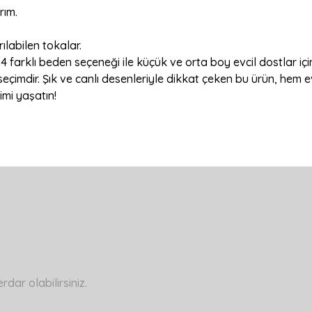
rım.
rılabilen tokalar.
 farklı beden seçeneği ile küçük ve orta boy evcil dostlar iç
eçimdir. Şık ve canlı desenleriyle dikkat çeken bu ürün, hem evci
imi yaşatın!
a yetersiz gördüğünüz noktaları öneri formunu kullanarak tarafımıza ilete
Bu ürüne ilk yorumu siz yapın!
Yorum Yaz
ar olabilirsiniz.