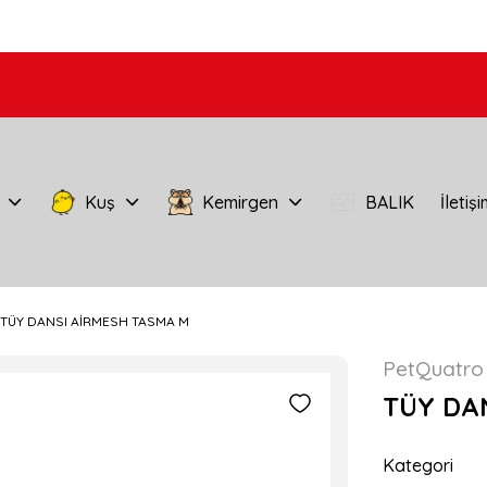
Kuş
Kemirgen
BALIK
İletiş
TÜY DANSI AİRMESH TASMA M
PetQuatro
TÜY DA
Kategori