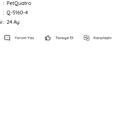
PetQuatro
Q-5160-4
i
24 Ay
Yorum Yaz
Tavsiye Et
Karşılaştır