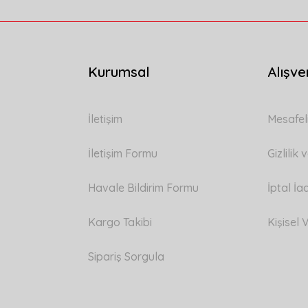
Kurumsal
Alışve
Gönder
İletişim
Mesafel
İletişim Formu
Gizlilik
Havale Bildirim Formu
İptal İa
Kargo Takibi
Kişisel V
Sipariş Sorgula