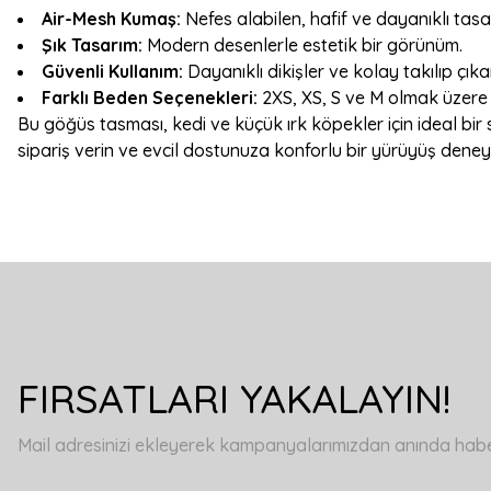
Air-Mesh Kumaş:
Nefes alabilen, hafif ve dayanıklı tasa
Şık Tasarım:
Modern desenlerle estetik bir görünüm.
Güvenli Kullanım:
Dayanıklı dikişler ve kolay takılıp çıka
Farklı Beden Seçenekleri:
2XS, XS, S ve M olmak üzere 4
Bu göğüs tasması, kedi ve küçük ırk köpekler için ideal bir s
sipariş verin ve evcil dostunuza konforlu bir yürüyüş deney
Bu ürünün fiyat bilgisi, resim, ürün açıklamalarında ve diğer konulard
Görüş ve önerileriniz için teşekkür ederiz.
Ürün resmi kalitesiz, bozuk veya görüntülenemiyor.
FIRSATLARI YAKALAYIN!
Ürün açıklamasında eksik bilgiler bulunuyor.
Ürün bilgilerinde hatalar bulunuyor.
Mail adresinizi ekleyerek kampanyalarımızdan anında haberd
Ürün fiyatı diğer sitelerden daha pahalı.
Bu ürüne benzer farklı alternatifler olmalı.