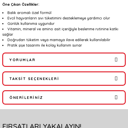
Öne Çıkan Özellikler:
Balık aromalı özel formül
Evcil hayvanların sıvı tüketimini desteklemeye yardımcı olur
Günlük kullanıma uygundur
Vitamin, mineral ve amino asit içeriğiyle beslenme rutinine katkı
sağlar
Doğrudan tüketim veya mamaya ilave edilerek kullanılabilir
Pratik şişe tasarımı ile kolay kullanım sunar
YORUMLAR
TAKSIT SEÇENEKLERI
Bu ürüne ilk yorumu siz yapın!
ÖNERILERINIZ
Yorum Yaz
Bu ürünün fiyat bilgisi, resim, ürün açıklamalarında ve diğer
konularda yetersiz gördüğünüz noktaları öneri formunu kullanarak
FIRSATLARI YAKALAYIN!
tarafımıza iletebilirsiniz.