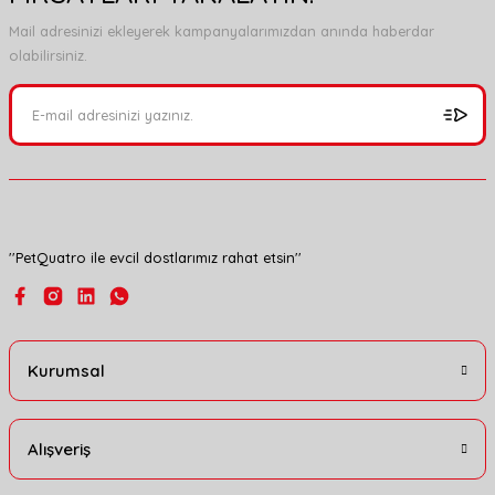
Görüş ve önerileriniz için teşekkür ederiz.
Mail adresinizi ekleyerek kampanyalarımızdan anında haberdar
olabilirsiniz.
Ürün resmi kalitesiz, bozuk veya görüntülenemiyor.
Ürün açıklamasında eksik bilgiler bulunuyor.
Ürün bilgilerinde hatalar bulunuyor.
Ürün fiyatı diğer sitelerden daha pahalı.
Bu ürüne benzer farklı alternatifler olmalı.
''PetQuatro ile evcil dostlarımız rahat etsin''
Gönder
Kurumsal
Alışveriş