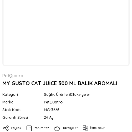
PetQuatro
MY GUSTO CAT JUİCE 300 ML BALIK AROMALI
Kategori
Sağlık Ürünleri&Takviyeler
Marka
PetQuatro
Stok Kodu
MG-3665
Garanti Süresi
24 Ay
Karşılaştır
Paylaş
Yorum Yaz
Tavsiye Et