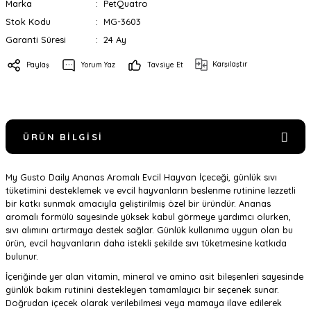
Marka
PetQuatro
Stok Kodu
MG-3603
Garanti Süresi
24 Ay
Karşılaştır
Paylaş
Yorum Yaz
Tavsiye Et
ÜRÜN BILGISI
My Gusto Daily Ananas Aromalı Evcil Hayvan İçeceği, günlük sıvı
tüketimini desteklemek ve evcil hayvanların beslenme rutinine lezzetli
bir katkı sunmak amacıyla geliştirilmiş özel bir üründür. Ananas
aromalı formülü sayesinde yüksek kabul görmeye yardımcı olurken,
sıvı alımını artırmaya destek sağlar. Günlük kullanıma uygun olan bu
ürün, evcil hayvanların daha istekli şekilde sıvı tüketmesine katkıda
bulunur.
İçeriğinde yer alan vitamin, mineral ve amino asit bileşenleri sayesinde
günlük bakım rutinini destekleyen tamamlayıcı bir seçenek sunar.
Doğrudan içecek olarak verilebilmesi veya mamaya ilave edilerek