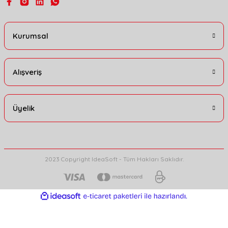
Kurumsal
Alışveriş
Üyelik
2023 Copyright IdeaSoft - Tüm Hakları Saklıdır.
ideasoft
ile
e-
hazırlandı.
ticaret
paketleri