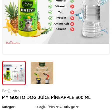
er
rı
rı
meler
ı&Ekipmanlar
rı
ar
ı&Ekipmanlar
r
PetQuatro
MY GUSTO DOG JUİCE PİNEAPPLE 300 ML
Kategori
Sağlık Ürünleri & Takviyeler