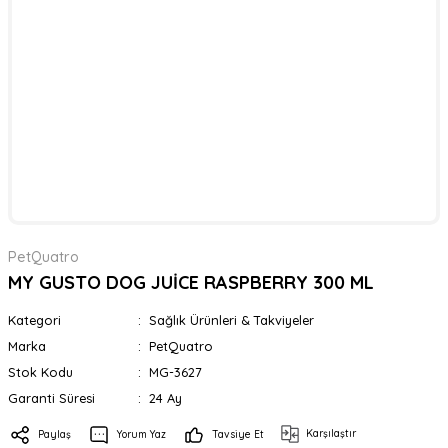
PetQuatro
MY GUSTO DOG JUİCE RASPBERRY 300 ML
Kategori
Sağlık Ürünleri & Takviyeler
Marka
PetQuatro
Stok Kodu
MG-3627
Garanti Süresi
24 Ay
Karşılaştır
Paylaş
Yorum Yaz
Tavsiye Et