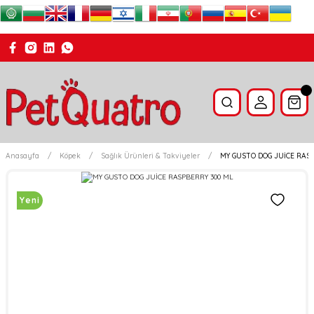
Anasayfa
Köpek
Sağlık Ürünleri & Takviyeler
MY GUSTO DOG JUİCE RASP
Yeni