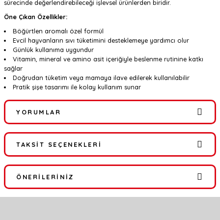
sürecinde değerlendirebileceği işlevsel ürünlerden biridir.
Öne Çıkan Özellikler:
Böğürtlen aromalı özel formül
Evcil hayvanların sıvı tüketimini desteklemeye yardımcı olur
Günlük kullanıma uygundur
Vitamin, mineral ve amino asit içeriğiyle beslenme rutinine katkı
sağlar
Doğrudan tüketim veya mamaya ilave edilerek kullanılabilir
Pratik şişe tasarımı ile kolay kullanım sunar
YORUMLAR
TAKSIT SEÇENEKLERI
Bu ürüne ilk yorumu siz yapın!
ÖNERILERINIZ
Yorum Yaz
Bu ürünün fiyat bilgisi, resim, ürün açıklamalarında ve diğer
konularda yetersiz gördüğünüz noktaları öneri formunu kullanarak