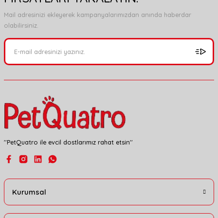
Görüş ve önerileriniz için teşekkür ederiz.
Mail adresinizi ekleyerek kampanyalarımızdan anında haberdar
olabilirsiniz.
Ürün resmi kalitesiz, bozuk veya görüntülenemiyor.
Ürün açıklamasında eksik bilgiler bulunuyor.
Ürün bilgilerinde hatalar bulunuyor.
Ürün fiyatı diğer sitelerden daha pahalı.
Bu ürüne benzer farklı alternatifler olmalı.
''PetQuatro ile evcil dostlarımız rahat etsin''
Gönder
Kurumsal