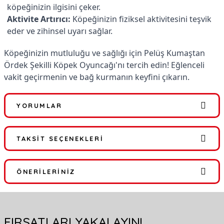
köpeğinizin ilgisini çeker.
Aktivite Artırıcı:
Köpeğinizin fiziksel aktivitesini teşvik
eder ve zihinsel uyarı sağlar.
Köpeğinizin mutluluğu ve sağlığı için Pelüş Kumaştan
Ördek Şekilli Köpek Oyuncağı'nı tercih edin! Eğlenceli
vakit geçirmenin ve bağ kurmanın keyfini çıkarın.
YORUMLAR
TAKSIT SEÇENEKLERI
Bu ürüne ilk yorumu siz yapın!
ÖNERILERINIZ
Yorum Yaz
Bu ürünün fiyat bilgisi, resim, ürün açıklamalarında ve diğer
konularda yetersiz gördüğünüz noktaları öneri formunu kullanarak
FIRSATLARI YAKALAYIN!
tarafımıza iletebilirsiniz.