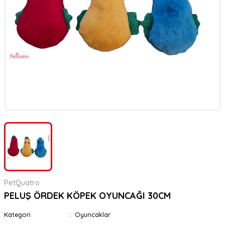
er
rı
rı
meler
ı&Ekipmanlar
rı
ar
ı&Ekipmanlar
r
PetQuatro
PELUŞ ÖRDEK KÖPEK OYUNCAĞI 30CM
Kategori
Oyuncaklar