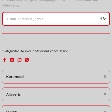
olabilirsiniz.
Ürün resmi kalitesiz, bozuk veya görüntülenemiyor.
Ürün açıklamasında eksik bilgiler bulunuyor.
Ürün bilgilerinde hatalar bulunuyor.
Ürün fiyatı diğer sitelerden daha pahalı.
Bu ürüne benzer farklı alternatifler olmalı.
''PetQuatro ile evcil dostlarımız rahat etsin''
Gönder
Kurumsal
Alışveriş