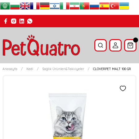
Anasayfa
Kedi
Sağlık Ürünleri&Takviyeler
CLOVERPET MALT 100 GR