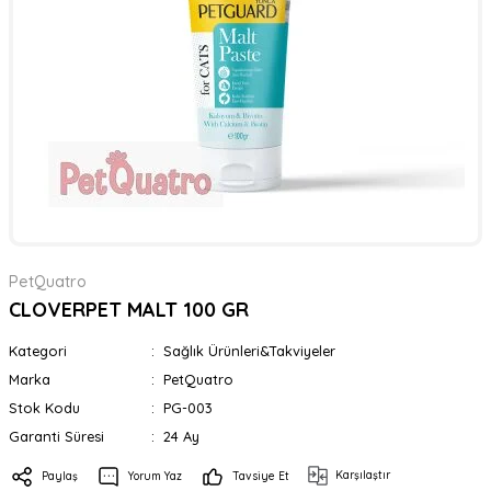
PetQuatro
CLOVERPET MALT 100 GR
Kategori
Sağlık Ürünleri&Takviyeler
Marka
PetQuatro
Stok Kodu
PG-003
Garanti Süresi
24 Ay
Karşılaştır
Paylaş
Yorum Yaz
Tavsiye Et