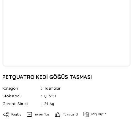
PETQUATRO KEDİ GÖĞÜS TASMASI
Kategori
Tasmalar
Stok Kodu
Q-5151
Garanti Süresi
24 Ay
Karşılaştır
Paylaş
Yorum Yaz
Tavsiye Et