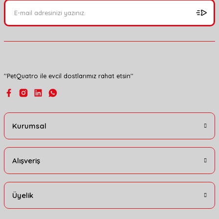
Ürün açıklamasında eksik bilgiler bulunuyor.
Ürün bilgilerinde hatalar bulunuyor.
Ürün fiyatı diğer sitelerden daha pahalı.
Bu ürüne benzer farklı alternatifler olmalı.
''PetQuatro ile evcil dostlarımız rahat etsin''
Gönder
Kurumsal
Alışveriş
Üyelik