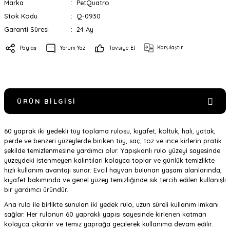
Marka
PetQuatro
Stok Kodu
Q-0930
Garanti Süresi
24 Ay
Karşılaştır
Paylaş
Yorum Yaz
Tavsiye Et
ÜRÜN BILGISI
60 yaprak iki yedekli tüy toplama rulosu, kıyafet, koltuk, halı, yatak,
perde ve benzeri yüzeylerde biriken tüy, saç, toz ve ince kirlerin pratik
şekilde temizlenmesine yardımcı olur. Yapışkanlı rulo yüzeyi sayesinde
yüzeydeki istenmeyen kalıntıları kolayca toplar ve günlük temizlikte
hızlı kullanım avantajı sunar. Evcil hayvan bulunan yaşam alanlarında,
kıyafet bakımında ve genel yüzey temizliğinde sık tercih edilen kullanışlı
bir yardımcı üründür.
Ana rulo ile birlikte sunulan iki yedek rulo, uzun süreli kullanım imkanı
sağlar. Her rulonun 60 yapraklı yapısı sayesinde kirlenen katman
kolayca çıkarılır ve temiz yaprağa geçilerek kullanıma devam edilir.