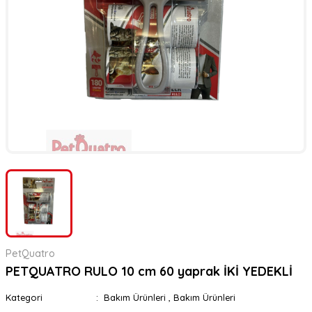
er
rı
rı
meler
ı&Ekipmanlar
rı
ar
ı&Ekipmanlar
r
PetQuatro
PETQUATRO RULO 10 cm 60 yaprak İKİ YEDEKLİ
Kategori
Bakım Ürünleri
,
Bakım Ürünleri