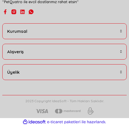
''PetQuatro ile evcil dostlarımız rahat etsin''
Gönder
Kurumsal
Alışveriş
Üyelik
2023 Copyright IdeaSoft - Tüm Hakları Saklıdır.
ideasoft
ile
e-
hazırlandı.
ticaret