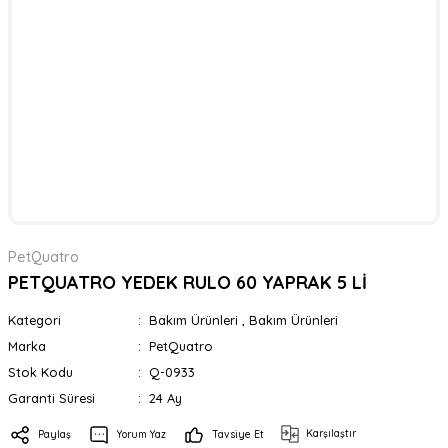
PetQuatro
PETQUATRO YEDEK RULO 60 YAPRAK 5 Lİ
Kategori
Bakım Ürünleri
,
Bakım Ürünleri
Marka
PetQuatro
Stok Kodu
Q-0933
Garanti Süresi
24 Ay
Karşılaştır
Paylaş
Yorum Yaz
Tavsiye Et