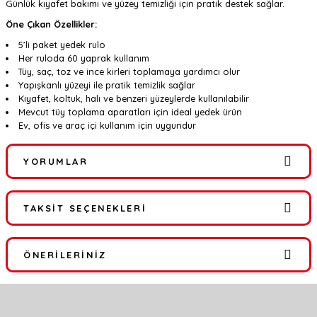
Günlük kıyafet bakımı ve yüzey temizliği için pratik destek sağlar.
Öne Çıkan Özellikler:
5’li paket yedek rulo
Her ruloda 60 yaprak kullanım
Tüy, saç, toz ve ince kirleri toplamaya yardımcı olur
Yapışkanlı yüzeyi ile pratik temizlik sağlar
Kıyafet, koltuk, halı ve benzeri yüzeylerde kullanılabilir
Mevcut tüy toplama aparatları için ideal yedek ürün
Ev, ofis ve araç içi kullanım için uygundur
YORUMLAR
TAKSIT SEÇENEKLERI
Bu ürüne ilk yorumu siz yapın!
ÖNERILERINIZ
Yorum Yaz
Bu ürünün fiyat bilgisi, resim, ürün açıklamalarında ve diğer
konularda yetersiz gördüğünüz noktaları öneri formunu kullanarak