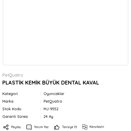
PetQuatro
PLASTİK KEMİK BÜYÜK DENTAL KAVAL
Kategori
Oyuncaklar
Marka
PetQuatro
Stok Kodu
MJ-9552
Garanti Süresi
24 Ay
Karşılaştır
Paylaş
Yorum Yaz
Tavsiye Et