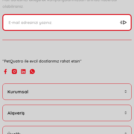
olabilirsiniz.
Ürün resmi kalitesiz, bozuk veya görüntülenemiyor.
Ürün açıklamasında eksik bilgiler bulunuyor.
Ürün bilgilerinde hatalar bulunuyor.
Ürün fiyatı diğer sitelerden daha pahalı.
Bu ürüne benzer farklı alternatifler olmalı.
''PetQuatro ile evcil dostlarımız rahat etsin''
Gönder
Kurumsal
Alışveriş