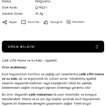
Marka
PetQuatro
Stok Kodu
Q-1422-1
Garanti Süresi
24 Ay
Karşılaştır
Paylaş
Yorum Yaz
Tavsiye Et
ÜRÜN BILGISI
Çelik Çiftli Mama ve Su Kabı - Ayaklıklı
Ürün Açıklaması:
Evcil hayvanınızın konforu ve sağlığı için tasarlanmış
çelik çiftli mama
ve su kabı
, şık ve ergonomik bir çözüm sunar. Yükseltilmiş ayaklık
tasarımı sayesinde kedinizin veya köpeğinizin rahat bir şekilde
beslenmesini sağlar ve boyun ağrısını önlemeye yardımcı olur.
Bu ürün, dayanıklı
çelik malzemesi
ile uzun ömürlüdür ve kolayca
temizlenebilir. Mama ve su için ayrı kaplar sunarak evcil hayvanınızın
hijyenik bir beslenme deneyimi yaşamasını sağlar. Farklı boyut