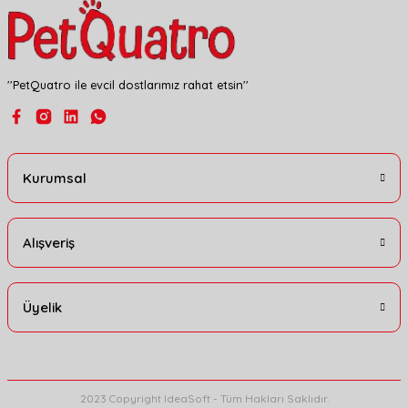
''PetQuatro ile evcil dostlarımız rahat etsin''
Gönder
Kurumsal
Alışveriş
Üyelik
2023 Copyright IdeaSoft - Tüm Hakları Saklıdır.