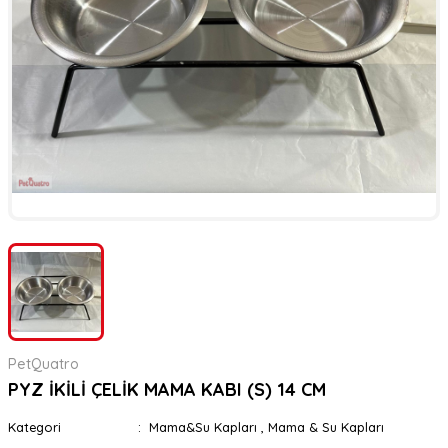
er
rı
rı
meler
ı&Ekipmanlar
rı
ar
ı&Ekipmanlar
r
PetQuatro
PYZ İKİLİ ÇELİK MAMA KABI (S) 14 CM
Kategori
Mama&Su Kapları
,
Mama & Su Kapları