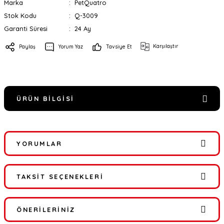
Marka
PetQuatro
Stok Kodu
Q-3009
Garanti Süresi
24 Ay
Karşılaştır
Paylaş
Yorum Yaz
Tavsiye Et
ÜRÜN BILGISI
YORUMLAR
TAKSIT SEÇENEKLERI
Bu ürüne ilk yorumu siz yapın!
ÖNERILERINIZ
Yorum Yaz