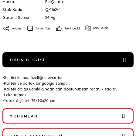
Marka
PetQuatro
Stok Kodu
Q-1162-4
Garanti Süresi
24 Ay
Karşılaştır
Paylaş
Yorum Yaz
Tavsiye Et
ÜRÜN BILGISI
-Su itici kumaş özelliği mevcuttur.
-Kaliteli ve parlak bir yapıya sahiptir.
-Kaliteli dolgu yapıldığından can dostunuz için rahatlık sağlar.
-Leke tutmaz.
-Yatak ölçüleri: 75x90x20 cm
YORUMLAR
TAKSIT SEÇENEKLERI