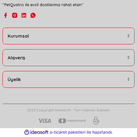
''PetQuatro ile evcil dostlarımız rahat etsin''
Gönder
Kurumsal
Alışveriş
Üyelik
2023 Copyright IdeaSoft - Tüm Hakları Saklıdır.
ideasoft
ile
e-
hazırlandı.
ticaret