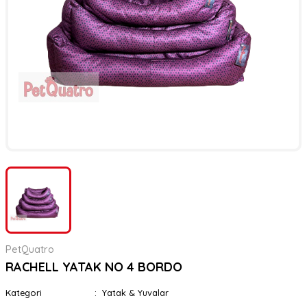
er
rı
rı
meler
ı&Ekipmanlar
rı
ar
ı&Ekipmanlar
r
PetQuatro
RACHELL YATAK NO 4 BORDO
Kategori
Yatak & Yuvalar