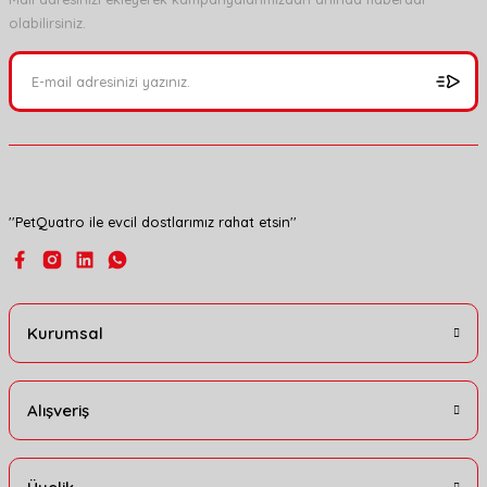
olabilirsiniz.
Ürün resmi kalitesiz, bozuk veya görüntülenemiyor.
Ürün açıklamasında eksik bilgiler bulunuyor.
Ürün bilgilerinde hatalar bulunuyor.
Ürün fiyatı diğer sitelerden daha pahalı.
Bu ürüne benzer farklı alternatifler olmalı.
''PetQuatro ile evcil dostlarımız rahat etsin''
Gönder
Kurumsal
Alışveriş