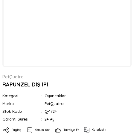
PetQuatro
RAPUNZEL DİŞ İPİ
Kategori
Oyuncaklar
Marka
PetQuatro
Stok Kodu
Q-1724
Garanti Süresi
24 Ay
Karşılaştır
Paylaş
Yorum Yaz
Tavsiye Et