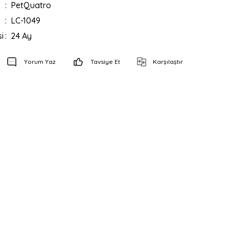
PetQuatro
LC-1049
i
24 Ay
Yorum Yaz
Tavsiye Et
Karşılaştır