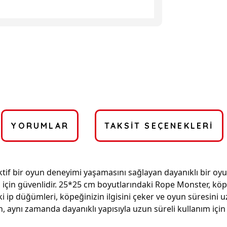
YORUMLAR
TAKSIT SEÇENEKLERI
f bir oyun deneyimi yaşamasını sağlayan dayanıklı bir oyunc
i için güvenlidir. 25*25 cm boyutlarındaki Rope Monster, köp
ki ip düğümleri, köpeğinizin ilgisini çeker ve oyun süresini
n, aynı zamanda dayanıklı yapısıyla uzun süreli kullanım iç