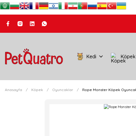
Kedi
Köpek
Anasayfa
Köpek
Oyuncaklar
Rope Monster Köpek Oyunca