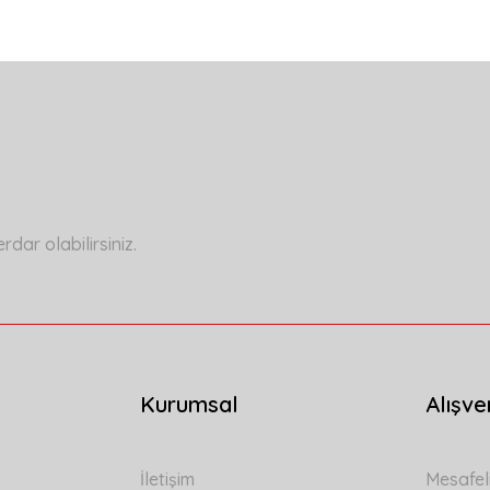
a yetersiz gördüğünüz noktaları öneri formunu kullanarak tarafımıza ilete
Bu ürüne ilk yorumu siz yapın!
Yorum Yaz
ar olabilirsiniz.
Kurumsal
Alışve
Gönder
İletişim
Mesafel