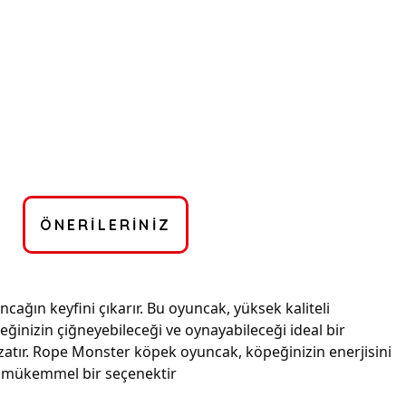
ÖNERILERINIZ
ağın keyfini çıkarır. Bu oyuncak, yüksek kaliteli
eğinizin çiğneyebileceği ve oynayabileceği ideal bir
 uzatır. Rope Monster köpek oyuncak, köpeğinizin enerjisini
in mükemmel bir seçenektir