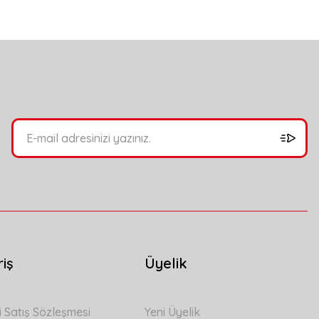
bilirsiniz.
riş
Üyelik
i Satış Sözleşmesi
Yeni Üyelik