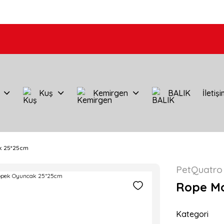
Kuş
Kemirgen
BALIK
İletiş
k 25*25cm
PetQuatro
Rope Mo
Kategori