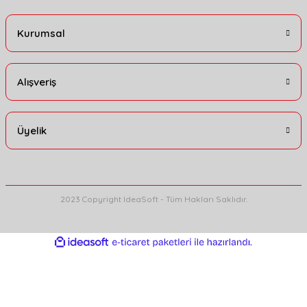
Gönder
Kurumsal
Alışveriş
Üyelik
2023 Copyright IdeaSoft - Tüm Hakları Saklıdır.
ideasoft
ile
e-
hazırlandı.
ticaret
paketleri