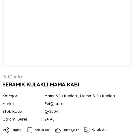
PetQuatro
SERAMİK KULAKLI MAMA KABI
Kategori
Mama&Su Kapları
,
Mama & Su Kapları
Marka
PetQuatro
Stok Kodu
Q-2504
Garanti Süresi
24 Ay
Karşılaştır
Paylaş
Yorum Yaz
Tavsiye Et