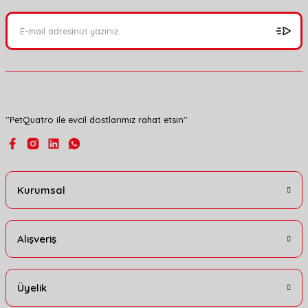
Ürün açıklamasında eksik bilgiler bulunuyor.
Ürün bilgilerinde hatalar bulunuyor.
Ürün fiyatı diğer sitelerden daha pahalı.
Bu ürüne benzer farklı alternatifler olmalı.
''PetQuatro ile evcil dostlarımız rahat etsin''
Gönder
Kurumsal
Alışveriş
Üyelik