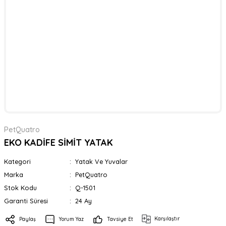
PetQuatro
EKO KADİFE SİMİT YATAK
Kategori
Yatak Ve Yuvalar
Marka
PetQuatro
Stok Kodu
Q-1501
Garanti Süresi
24 Ay
Karşılaştır
Paylaş
Yorum Yaz
Tavsiye Et