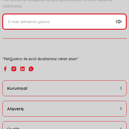
olabilirsiniz.
Ürün resmi kalitesiz, bozuk veya görüntülenemiyor.
Ürün açıklamasında eksik bilgiler bulunuyor.
Ürün bilgilerinde hatalar bulunuyor.
Ürün fiyatı diğer sitelerden daha pahalı.
Bu ürüne benzer farklı alternatifler olmalı.
''PetQuatro ile evcil dostlarımız rahat etsin''
Gönder
Kurumsal
Alışveriş