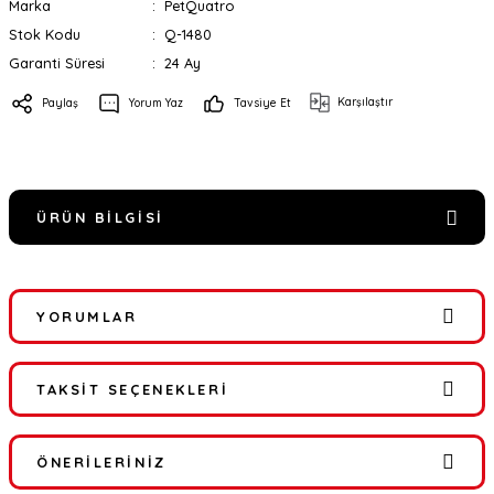
Marka
PetQuatro
Stok Kodu
Q-1480
Garanti Süresi
24 Ay
Karşılaştır
Paylaş
Yorum Yaz
Tavsiye Et
ÜRÜN BILGISI
YORUMLAR
TAKSIT SEÇENEKLERI
Bu ürüne ilk yorumu siz yapın!
ÖNERILERINIZ
Yorum Yaz