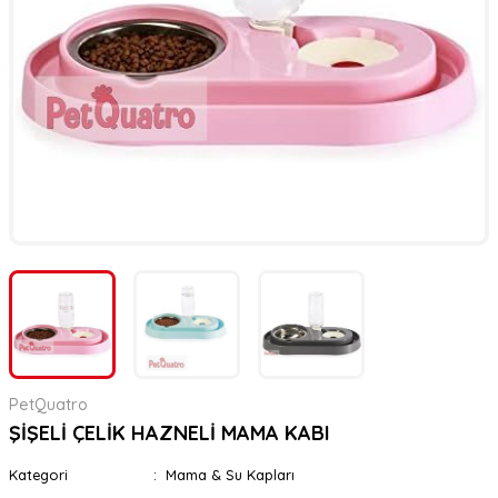
er
rı
rı
meler
ı&Ekipmanlar
rı
ar
ı&Ekipmanlar
r
PetQuatro
ŞİŞELİ ÇELİK HAZNELİ MAMA KABI
Kategori
Mama & Su Kapları