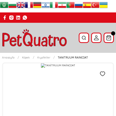
Anasayfa
Köpek
Kıyafetler
TANİTRUUM RAİNCOAT