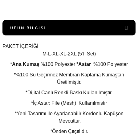
ÜRÜN BILGISI
PAKET İÇERİĞİ
M-L-XL-XL-2XL (5’li Set)
*
Ana Kumaş
%100 Polyester
*Astar
%100 Polyester
*%100 Su Geçirmez Membran Kaplama Kumaştan
Üretilmiştir.
*Dijital Canlı Renkli Baskı Kullanılmıştır.
*İç Astar; File (Mesh) Kullanılmıştır
*Yeni Tasarımı İle Ayarlanabilir Kordonlu Kapüşon
Mevcuttur.
*Önden Çıtçıtlıdır.