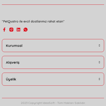
Bu ürüne benzer farklı alternatifler olmalı.
''PetQuatro ile evcil dostlarımız rahat etsin''
Gönder
Kurumsal
Alışveriş
Üyelik
2023 Copyright IdeaSoft - Tüm Hakları Saklıdır.