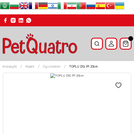
Anasayfa
Köpek
Oyuncaklar
TOPLU DİŞ İPİ 20cm