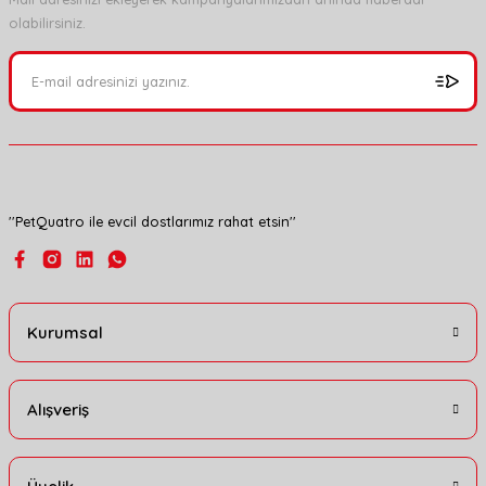
olabilirsiniz.
Ürün resmi kalitesiz, bozuk veya görüntülenemiyor.
Ürün açıklamasında eksik bilgiler bulunuyor.
Ürün bilgilerinde hatalar bulunuyor.
Ürün fiyatı diğer sitelerden daha pahalı.
Bu ürüne benzer farklı alternatifler olmalı.
''PetQuatro ile evcil dostlarımız rahat etsin''
Gönder
Kurumsal
Alışveriş