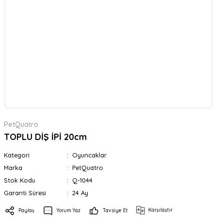
PetQuatro
TOPLU DİŞ İPİ 20cm
Kategori
Oyuncaklar
Marka
PetQuatro
Stok Kodu
Q-1044
Garanti Süresi
24 Ay
Karşılaştır
Paylaş
Yorum Yaz
Tavsiye Et