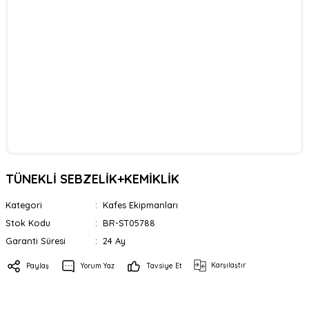
TÜNEKLİ SEBZELİK+KEMİKLİK
Kategori
Kafes Ekipmanları
Stok Kodu
BR-ST05788
Garanti Süresi
24 Ay
Karşılaştır
Paylaş
Yorum Yaz
Tavsiye Et