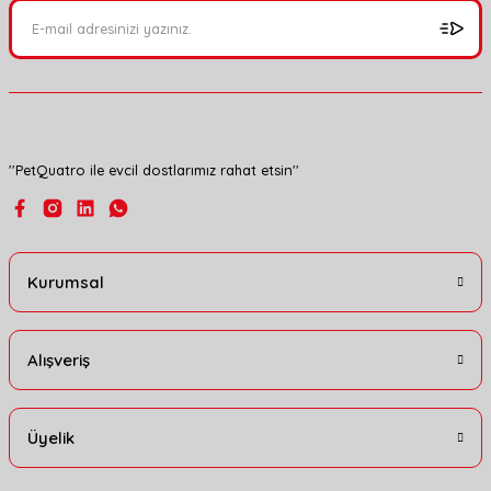
Ürün açıklamasında eksik bilgiler bulunuyor.
Ürün bilgilerinde hatalar bulunuyor.
Ürün fiyatı diğer sitelerden daha pahalı.
Bu ürüne benzer farklı alternatifler olmalı.
''PetQuatro ile evcil dostlarımız rahat etsin''
Gönder
Kurumsal
Alışveriş
Üyelik