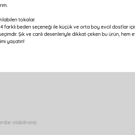
rım.
rılabilen tokalar.
 farklı beden seçeneği ile küçük ve orta boy evcil dostlar iç
eçimdir. Şık ve canlı desenleriyle dikkat çeken bu ürün, hem evci
imi yaşatın!
a yetersiz gördüğünüz noktaları öneri formunu kullanarak tarafımıza ilete
Bu ürüne ilk yorumu siz yapın!
Yorum Yaz
ar olabilirsiniz.