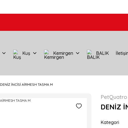
Kuş
Kemirgen
BALIK
İletiş
DENİZ İNCİSİ AİRMESH TASMA M
PetQuatro
DENİZ İ
Kategori