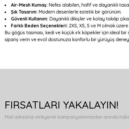
Air-Mesh Kumaş:
Nefes alabilen, hafif ve dayanıklı tasa
Şık Tasarım:
Modern desenlerle estetik bir görünüm.
Güvenli Kullanım:
Dayanıklı dikişler ve kolay takılıp çıka
Farklı Beden Seçenekleri:
2XS, XS, S ve M olmak üzere 4
Bu göğüs tasması, kedi ve küçük ırk köpekler için ideal bir s
sipariş verin ve evcil dostunuza konforlu bir yürüyüş deney
Bu ürünün fiyat bilgisi, resim, ürün açıklamalarında ve diğer konulard
Görüş ve önerileriniz için teşekkür ederiz.
Ürün resmi kalitesiz, bozuk veya görüntülenemiyor.
FIRSATLARI YAKALAYIN!
Ürün açıklamasında eksik bilgiler bulunuyor.
Ürün bilgilerinde hatalar bulunuyor.
Mail adresinizi ekleyerek kampanyalarımızdan anında haberd
Ürün fiyatı diğer sitelerden daha pahalı.
Bu ürüne benzer farklı alternatifler olmalı.