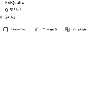
PetQuatro
Q-5156-4
i
24 Ay
Yorum Yaz
Tavsiye Et
Karşılaştır