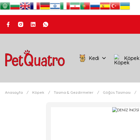
Kedi
Köpek
Anasayfa
Köpek
Tasma & Gezdirmeler
Göğüs Tasması