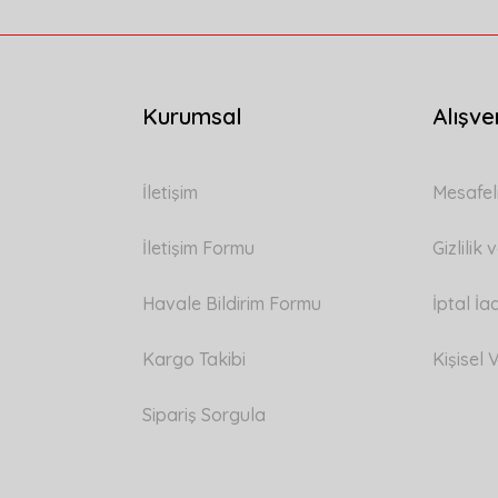
Kurumsal
Alışve
Gönder
İletişim
Mesafel
İletişim Formu
Gizlilik
Havale Bildirim Formu
İptal İa
Kargo Takibi
Kişisel V
Sipariş Sorgula