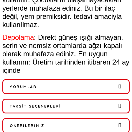
yerlerde muhafaza ediniz. Bu bir ilaç
değil, yem premiksidir. tedavi amaciyla
kullanIlmaz.
Depolama
: Direkt güneş ışığı almayan,
serin ve nemsiz ortamlarda ağzı kapalı
olarak muhafaza ediniz. En uygun
kullanım: Üretim tarihinden itibaren 24 ay
içinde
YORUMLAR
TAKSIT SEÇENEKLERI
Bu ürüne ilk yorumu siz yapın!
ÖNERILERINIZ
Yorum Yaz