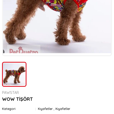
er
rı
rı
meler
ı&Ekipmanlar
rı
ar
ı&Ekipmanlar
r
PAWSTAR
WOW TİŞÖRT
Kategori
Kıyafetler
,
Kıyafetler