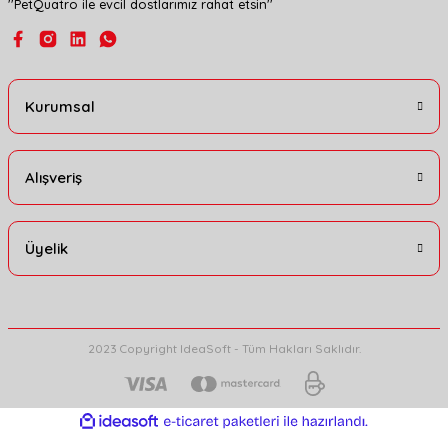
''PetQuatro ile evcil dostlarımız rahat etsin''
Gönder
Kurumsal
Alışveriş
Üyelik
2023 Copyright IdeaSoft - Tüm Hakları Saklıdır.
ideasoft
ile
e-
hazırlandı.
ticaret