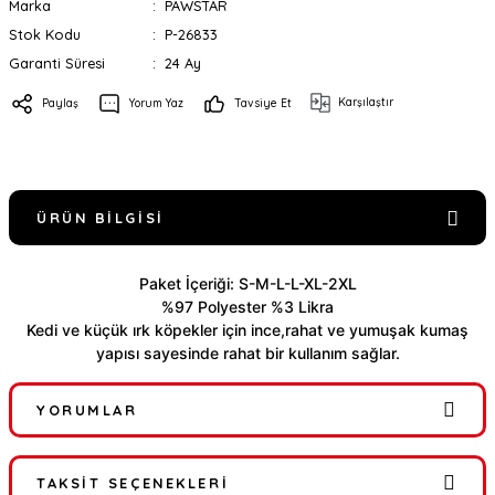
Marka
PAWSTAR
Stok Kodu
P-26833
Garanti Süresi
24 Ay
Karşılaştır
Paylaş
Yorum Yaz
Tavsiye Et
ÜRÜN BILGISI
Paket İçeriği: S-M-L-L-XL-2XL
%97 Polyester %3 Likra
Kedi ve küçük ırk köpekler için ince,rahat ve y
umuşak kumaş
yapısı sayesinde rahat bir kullanım sağlar.
YORUMLAR
TAKSIT SEÇENEKLERI