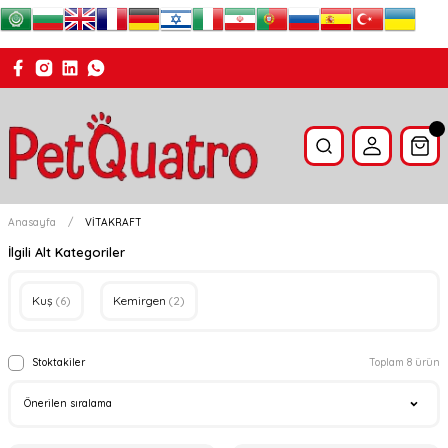
Anasayfa
VİTAKRAFT
İlgili Alt Kategoriler
Kuş
(6)
Kemirgen
(2)
Stoktakiler
Toplam 8 ürün